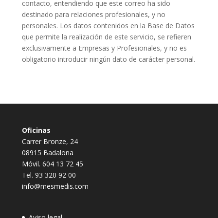
contacto, entendiendo que este correo ha sido
destinado para relaciones profesionales, y no
personales. Los datos contenidos en la Base de Datos
que permite la realización de este servicio, se refieren
exclusivamente a Empresas y Profesionales, y no es
obligatorio introducir ningún dato de carácter personal.
Oficinas
Carrer Bronze, 24
08915 Badalona
Móvil. 604 13 72 45
Tel. 93 320 92 00
info@mesmedis.com
Aviso legal